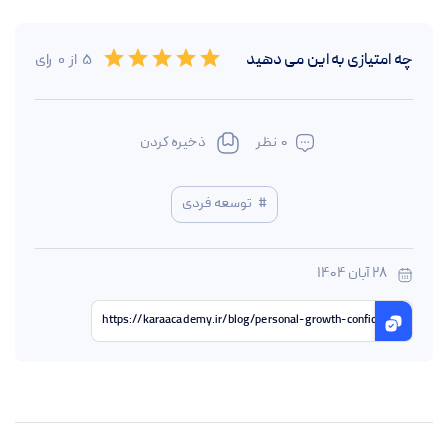
Empty
چه امتیازی به این
می دهید
5
از
0
رای
0.5 Stars
1 Star
1.5 Stars
2 Stars
2.5 Stars
3 Stars
3.5 Stars
4 Stars
4.5 Stars
5 Stars
0
نظر
ذخیره کردن
#
توسعه فردی
28 آبان 1404
https://karaacademy.ir/blog/personal-growth-confidence