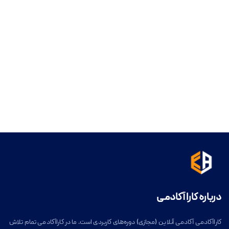
درباره کارا آکادمی
کاراآکادمی آکادمی آنلاین (مجازی) دوره‌های کاربردی است. ما در کاراآکادمی تمام تلاش