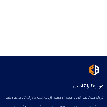
درباره کارا آکادمی
کاراآکادمی آکادمی آنلاین (مجازی) دوره‌های کاربردی است. ما در کاراآکادمی تمام تلاش