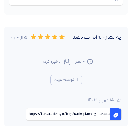
Empty
چه امتیازی به این
می دهید
5
از
0
رای
0.5 Stars
1 Star
1.5 Stars
2 Stars
2.5 Stars
3 Stars
3.5 Stars
4 Stars
4.5 Stars
5 Stars
0
نظر
ذخیره کردن
#
توسعه فردی
15 شهریور 1403
https://karaacademy.ir/blog/Daily-planning-karaacademy