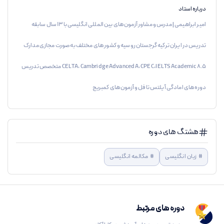
درباره استاد
امیر ابراهیمی | مدرس و مشاور آزمون های بین المللی انگلیسی با ۱۳ سال سابقه
تدریس در ایران ترکیه گرجستان روسیه و کشور های مختلف به صورت مجازی مدارک
CELTA, Cambridge Advanced A,CPE C,IELTS Academic 8.5 متخصص تدریس
دوره های امادگی آیلتس تافل و آزمون های کمبریج
هشتگ های دوره
#
زبان انگلیسی
#
مکالمه انگلیسی
دوره های مرتبط