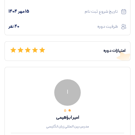
تاریخ شروع ثبت نام
15 مهر 1404
صحبت کنید
.
10. آیا در پایان دوره می‌توانم به طور روان به انگلیسی صحبت کنم؟
ظرفیت دوره
40 نفر
بله، با انجام تمرینات روزانه، تست‌های شفاهی و بازخوردهای مربی، شما به تسلط
امتیازات دوره
بیشتری در مکالمات روزمره انگلیسی خواهید رسید و قادر خواهید بود در
موقعیت‌های مختلف به راحتی و بدون استرس مکالمه کنید.
ا
5
امیر ابراهیمی
مدرس بین المللی زبان انگلیسی