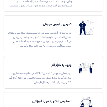
زمان دوره، با استاد بطور مستقیم در ارتباط هستید و
می‌توانید سوالات خود را صورت متن، صدا یا تصویر بپرسید.
4. آیا در این دوره آزمون یا ارزیابی وجود دارد؟
بله، در طول دوره 4 آزمون شفاهی برای ارزیابی پیشرفت شما وجود دارد. این آزمون‌ها
تمرین و آزمون دوره‌ای
به شما کمک می‌کند تا میزان تسلط خود را بر مهارت‌های مکالمه بسنجید.
در سایت کاراآکادمی تنها دوره را نمی بینید، بلکه تمرین‌های
عملی انجام می‌دهید و استاد تمرین‌های شما را بررسی
می‌کند. آزمون‌های دوره ای هم وجود دارد که باعث می
5. آیا این دوره به صورت زنده برگزار می‌شود؟
شود شما آموزش دوره را به طور کامل یاد بگیرید.
خیر، این دوره به صورت خودآموز و آنلاین است و به شما این امکان را می‌دهد که در
ورود به بازار کار
زمان دلخواه خود دروس را مشاهد و تمرین کنید.
دوره های آموزشی کاربردی کاراآکادمی، با توجه به نیاز روز
6. آیا به من بازخورد داده می‌شود؟
بازار کار آماده شده است، پس شما با اتمام دوره ها، آمادگی
کافی برای وارد شدن به بازار کار دارید.
بله، مربی دوره از طریق سایت با شما در ارتباط خواهد بود و بازخورد شخصی‌شده‌ای به
شما خواهد داد تا در روند یادگیری خود پیشرفت کنید.
دسترسی دائم به دوره آموزشی