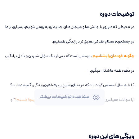
توضیحات دوره
در محیطی که هر روز با چالش ها و هیجان های جدید رو به رومی شویم، بسیاری از ما
در جستجوی معنا و هدفی عمیق تر در زندگی هستیم.
چگونه خودمان را بشناسیم
،
پرسشی است که پس از یک سؤال شیرین و تأمل برانگیز،
در ذهن همه ما شکل میگیرد.
آیا تا به حال احساس کرده اید که در دنیای شلوغ و پرهیاهوی زندگی، گم شده اید؟
مشاهده توضیحات بیشتر
آیا سوالات عمیقتری در ذهنتان جولان میدهند؟ “
کیستم؟
” “
چرا اینجا هستم؟
” و
“
چگونه میتوانم بهترین نسخه از خودم باشم؟
”
آیا میخواهید با شناخت عمیق تر از خود، به اهداف و آرزوهایتان نزدیک تر شوید؟
ویژگی های این دوره