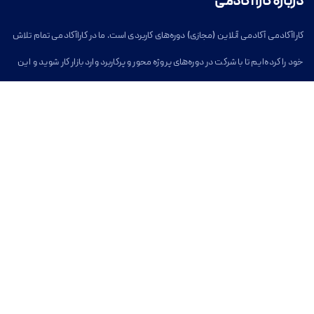
درباره کارا آکادمی
کاراآکادمی آکادمی آنلاین (مجازی) دوره‌های کاربردی است. ما در کاراآکادمی تمام تلاش
خود را کرده‌ایم تا با شرکت در دوره‌های پروژه محور و پرکاربرد وارد بازار کار شوید و این
مسیر برای شما آسان شود.
خدمات کارا آکادمی
بخش دسترسی آسان
دوره های آموزشی آنلاین
کاراآکادمی
وبلاگ
دوره‌های آنلاین
دوره‌های توسعه فردی
درباره کاراآکادمی
تماس با کاراآکادمی
سوالات متداول
تماس با کارا آکادمی
ایمیل
info@karaacademy.ir