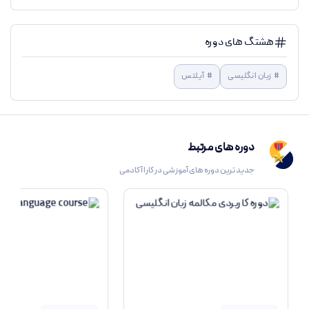
and structured learning. Unlike other courses that offer only pre-
هشتگ های دوره
recorded lessons, this program includes three months of tutor support,
#
زبان انگلیسی
#
آیلتس
ensuring you receive regular feedback on your work and a study plan
tailored to your needs.
دوره های مرتبط
Additionally, the course is designed with practical, exam-focused
جدیدترین دوره های آموزشی در کارا آکادمی
exercises that help you apply strategies effectively rather than just
learning theories. Every lesson includes actionable techniques, real IELTS
questions, and proven methods to improve your score.
6. How will I receive feedback from the tutor?