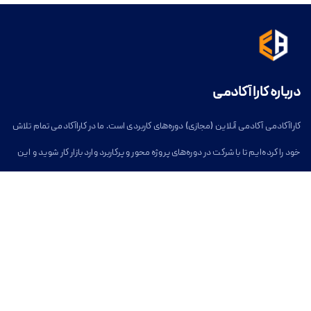
✅
Learn proven strategies to tackle different question types.
✅
Improve your grammar, vocabulary, and writing structure.
✅
Gain confidence in speaking fluently and naturally.
درباره کارا آکادمی
✅
Receive regular feedback to track your progress.
کاراآکادمی آکادمی آنلاین (مجازی) دوره‌های کاربردی است. ما در کاراآکادمی تمام تلاش
✅
Be fully prepared to achieve Band 7 or higher in the IELTS test.
خود را کرده‌ایم تا با شرکت در دوره‌های پروژه محور و پرکاربرد وارد بازار کار شوید و این
9. How do I enroll in the course?
مسیر برای شما آسان شود.
خدمات کارا آکادمی
بخش دسترسی آسان
Enrolling is simple! Sign up today and get instant access to the 40-session
دوره های آموزشی آنلاین
کاراآکادمی
course. You will also receive three months of tutor support to help you
وبلاگ
دوره‌های آنلاین
reach your IELTS goal.
دوره‌های توسعه فردی
درباره کاراآکادمی