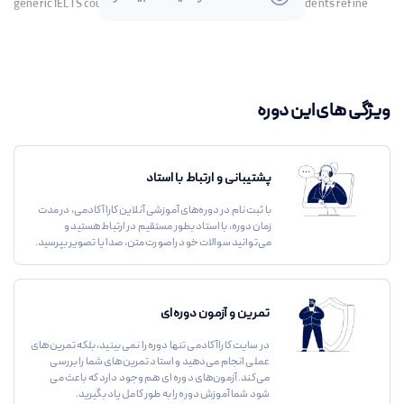
generic IELTS courses, this program is tailored to help students refine
their skills through structured lessons, effective practice exercises, and
personalized tutor feedback
.
ویژگی های این دوره
2. Who is this course suitable for?
This course is ideal for:
پشتیبانی و ارتباط با استاد
با ثبت نام در دوره‌های آموزشی آنلاین کاراآکادمی، در مدت
- Students preparing for the IELTS Academic or General Training test.
زمان دوره، با استاد بطور مستقیم در ارتباط هستید و
می‌توانید سوالات خود را صورت متن، صدا یا تصویر بپرسید.
- Those who need Band 7 or higher for study, work, or immigration
purposes.
تمرین و آزمون دوره‌ای
- Learners who want a structured, self-paced course with ongoing
در سایت کاراآکادمی تنها دوره را نمی بینید، بلکه تمرین‌های
عملی انجام می‌دهید و استاد تمرین‌های شما را بررسی
می‌کند. آزمون‌های دوره ای هم وجود دارد که باعث می
support.
شود شما آموزش دوره را به طور کامل یاد بگیرید.