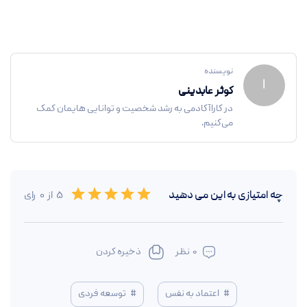
نویسنده
ا
کوثر عابدینی
در کاراآکادمی به رشد شخصیت و توانایی هایمان کمک
می‌کنیم.
Empty
چه امتیازی به این
می دهید
5
از
0
رای
0.5 Stars
1 Star
1.5 Stars
2 Stars
2.5 Stars
3 Stars
3.5 Stars
4 Stars
4.5 Stars
5 Stars
0
نظر
ذخیره کردن
#
اعتماد به نفس
#
توسعه فردی‌