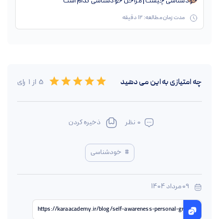
خودشناسی چیست | مراحل خودشناسی کدام است
مدت زمان مطالعه:
12
دقیقه
Empty
چه امتیازی به این
می دهید
5
از
1
رای
0.5 Stars
1 Star
1.5 Stars
2 Stars
2.5 Stars
3 Stars
3.5 Stars
4 Stars
4.5 Stars
5 Stars
0
نظر
ذخیره کردن
#
خودشناسی
09 مرداد 1404
https://karaacademy.ir/blog/self-awareness-personal-growth