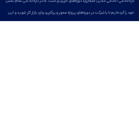
کاراآکادمی آکادمی آنلاین (مجازی) دوره‌های کاربردی است. ما در کاراآکادمی تمام تلاش
خود را کرده‌ایم تا با شرکت در دوره‌های پروژه محور و پرکاربرد وارد بازار کار شوید و این
مسیر برای شما آسان شود.
خدمات کارا آکادمی
بخش دسترسی آسان
دوره های آموزشی آنلاین
کاراآکادمی
وبلاگ
دوره‌های آنلاین
دوره‌های توسعه فردی
درباره کاراآکادمی
تماس با کاراآکادمی
سوالات متداول
تماس با کارا آکادمی
ایمیل
info@karaacademy.ir
آیدی تلگرام
@karaacademy_ir