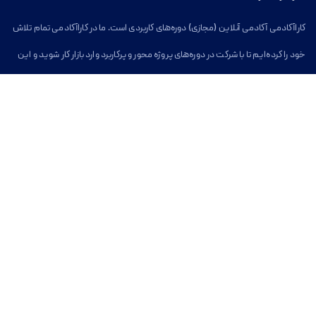
کاراآکادمی آکادمی آنلاین (مجازی) دوره‌های کاربردی است. ما در کاراآکادمی تمام تلاش
خود را کرده‌ایم تا با شرکت در دوره‌های پروژه محور و پرکاربرد وارد بازار کار شوید و این
مسیر برای شما آسان شود.
خدمات کارا آکادمی
بخش دسترسی آسان
دوره های آموزشی آنلاین
کاراآکادمی
وبلاگ
دوره‌های آنلاین
دوره‌های توسعه فردی
درباره کاراآکادمی
تماس با کاراآکادمی
سوالات متداول
تماس با کارا آکادمی
ایمیل
info@karaacademy.ir