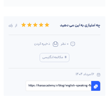
Empty
چه امتیازی به این
می دهید
از
رای
0.5 Stars
1 Star
1.5 Stars
2 Stars
2.5 Stars
3 Stars
3.5 Stars
4 Stars
4.5 Stars
5 Stars
0
نظر
ذخیره کردن
#
مکالمه انگلیسی
16 مرداد 1404
https://karaacademy.ir/blog/english-speaking-fluency