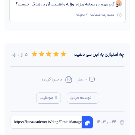
پنج گام مهم در برنامه ریزی روزانه و اهمیت آن در زندگی چیست؟
مدت زمان مطالعه:
6
دقیقه
Empty
چه امتیازی به این
می دهید
5
از
0
رای
0.5 Stars
1 Star
1.5 Stars
2 Stars
2.5 Stars
3 Stars
3.5 Stars
4 Stars
4.5 Stars
5 Stars
0
نظر
ذخیره کردن
#
توسعه فردی
#
موفقیت
24 تیر 1403
https://karaacademy.ir/blog/Time-Management