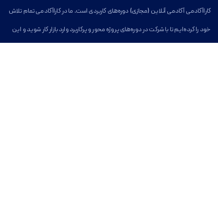
کاراآکادمی آکادمی آنلاین (مجازی) دوره‌های کاربردی است. ما در کاراآکادمی تمام تلاش
خود را کرده‌ایم تا با شرکت در دوره‌های پروژه محور و پرکاربرد وارد بازار کار شوید و این
مسیر برای شما آسان شود.
خدمات کارا آکادمی
بخش دسترسی آسان
دوره های آموزشی آنلاین
کاراآکادمی
وبلاگ
دوره‌های آنلاین
دوره‌های توسعه فردی
درباره کاراآکادمی
تماس با کاراآکادمی
سوالات متداول
تماس با کارا آکادمی
ایمیل
info@karaacademy.ir